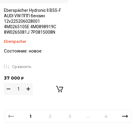
Eberspächer Hydronic II B5S-F
AUDI VW ППП бензин
12v225206028001
4M0265105E 4M0898919C
8W0265081J 7P0815008N
Eberspacher
Состояние: новое
Сравнить
37 000
₽
1
2
3
4
...