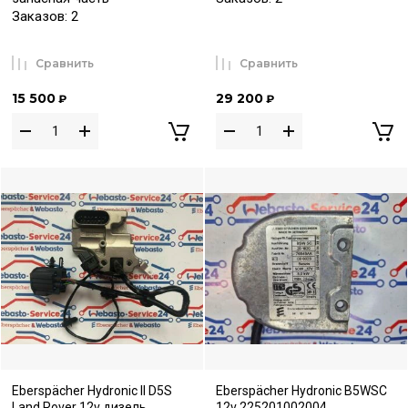
Заказов: 2
Сравнить
Сравнить
15 500
29 200
₽
₽
Eberspächer Hydronic II D5S
Eberspächer Hydronic B5WSC
Land Rover 12v дизель
12v 225201002004