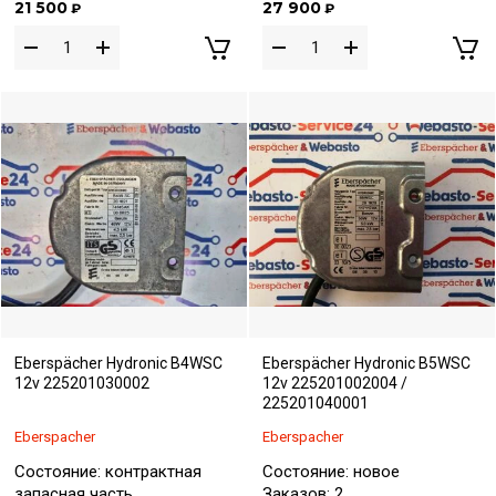
21 500
27 900
₽
₽
Eberspächer Hydronic B4WSC
Eberspächer Hydronic B5WSC
12v 225201030002
12v 225201002004 /
225201040001
Eberspacher
Eberspacher
Состояние: контрактная
Состояние: новое
запасная часть
Заказов: 2