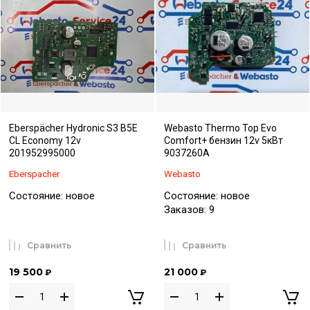
Eberspächer Hydronic S3 B5E
Webasto Thermo Top Evo
CL Economy 12v
Comfort+ бензин 12v 5кВт
201952995000
9037260A
Eberspacher
Webasto
Состояние: новое
Состояние: новое
Заказов: 9
Сравнить
Сравнить
19 500
21 000
₽
₽