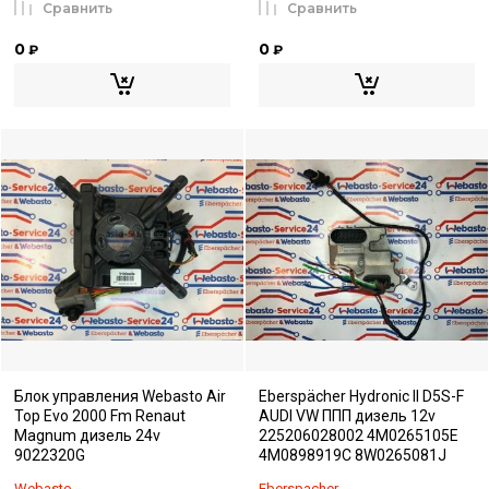
Сравнить
Сравнить
0
0
₽
₽
Блок управления Webasto Air
Eberspächer Hydronic II D5S-F
Top Evo 2000 Fm Renaut
AUDI VW ППП дизель 12v
Magnum дизель 24v
225206028002 4M0265105E
9022320G
4M0898919C 8W0265081J
Webasto
Eberspacher