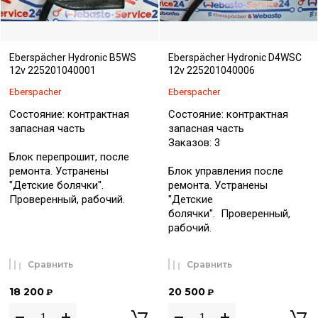
Eberspächer Hydronic B5WS
Eberspächer Hydronic D4WSC
12v 225201040001
12v 225201040006
Eberspacher
Eberspacher
Состояние: контрактная
Состояние: контрактная
запасная часть
запасная часть
Заказов: 3
Блок перепрошит, после
ремонта. Устранены
Блок управления после
"Детские болячки".
ремонта. Устранены
Проверенный, рабочий.
"Детские
болячки". Проверенный,
рабочий.
Сравнить
Сравнить
18 200
20 500
₽
₽