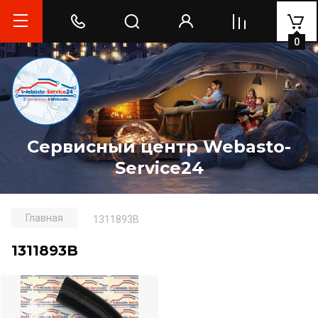
0
Сервисный центр Webasto-
Service24
Главная
1311893B
1311893B