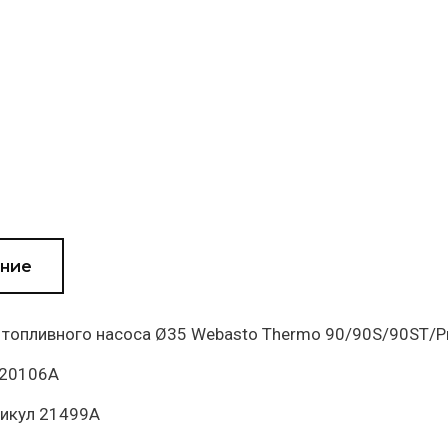
ние
топливного насоса Ø35 Webasto Thermo 90/90S/90ST/Pro
320106A
тикул 21499A