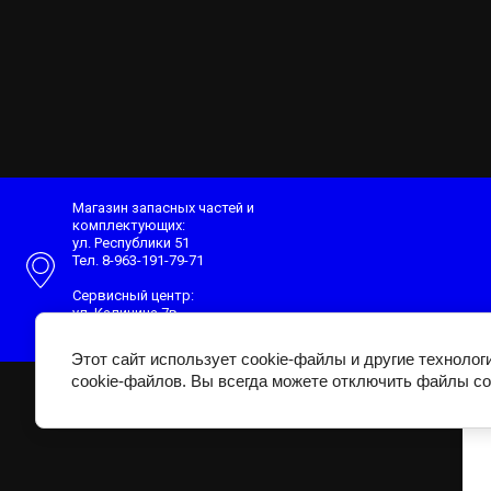
Магазин запасных частей и
комплектующих:
ул. Республики 51
Тел. 8-963-191-79-71
Сервисный центр:
ул. Калинина 7в
Тел. 8-995-077-15-15
Этот сайт использует cookie-файлы и другие техноло
cookie-файлов. Вы всегда можете отключить файлы co
Главная
О Нас
Контакты
Доставка и оплата
пр