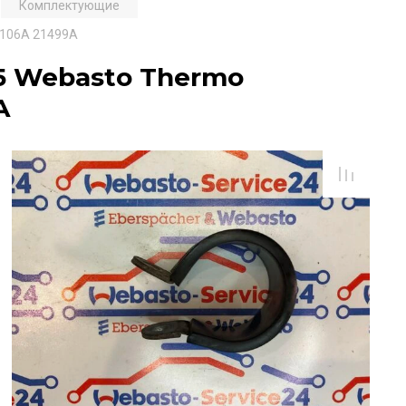
Комплектующие
0106A 21499A
5 Webasto Thermo
A