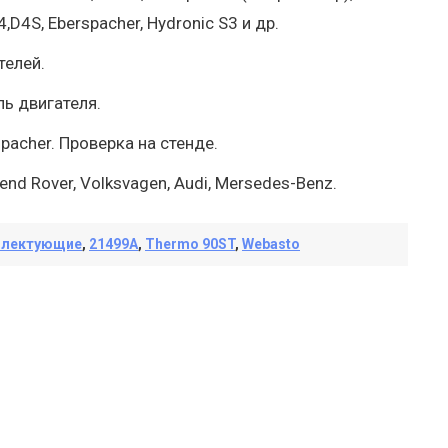
,D4S, Eberspacher, Hydronic S3 и др.
телей.
ь двигателя.
spacher. Проверка на стенде.
nd Rover, Volksvagen, Audi, Mersedes-Benz.
плектующие
,
21499A
,
Thermo 90ST
,
Webasto