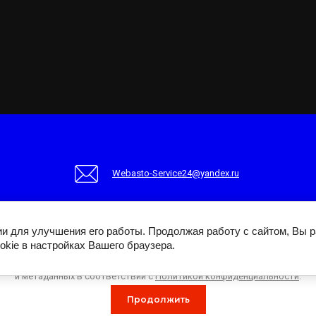
Webasto-Service24@yandex.ru
гии для улучшения его работы. Продолжая работу с сайтом, Вы 
okie в настройках Вашего браузера.
Этот сайт использует файлы cookie и метаданные. Продолжая
Гарантия
Информационный раздел
Регистрация
осматривать его, вы соглашаетесь на использование нами файлов coo
и метаданных в соответствии с
Политикой конфиденциальности
.
Продолжить