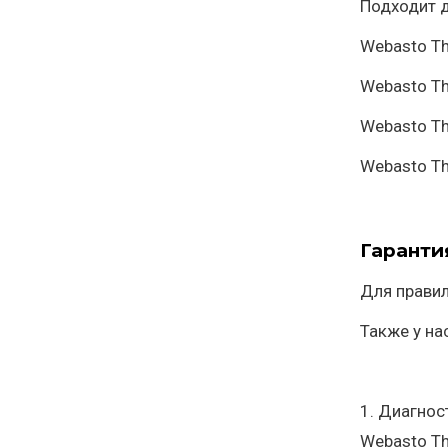
Подходит д
Webasto T
Webasto T
Webasto T
Webasto Th
Гаранти
Для правил
Также у на
1. Диагнос
Webasto Th