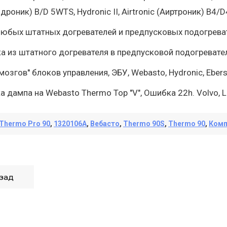
дроник) B/D 5WTS, Hydronic II, Airtronic (Аиртроник) B4/D4
любых штатных догревателей и предпусковых подогрева
а из штатного догревателя в предпусковой подогревател
'мозгов'' блоков управления, ЭБУ, Webasto, Hydronic, Eber
а дампа на Webasto Thermo Top "V", Ошибка 22h. Volvo, Le
Thermo Pro 90
,
1320106A
,
Вебасто
,
Thermo 90S
,
Thermo 90
,
Ком
зад