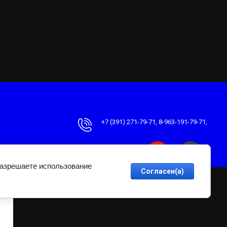
+7 (391) 271-79-71
8-963-191-79-71
разрешаете использование
Согласен(а)
Создать сайт
в Мегагрупп.ру
kie
Политика конфиденциальности