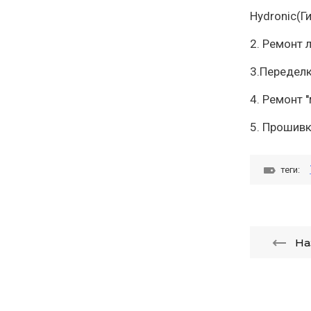
Hydronic(Ги
2. Ремонт 
3.Переделк
4. Ремонт '
5. Прошивк
теги:
На