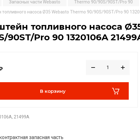
Запасных части Webasto
Thermo 90/90S/90ST/Pro 90
 топливного насоса Ø35 Webasto Thermo 90/90S/90ST/Pro 90 132
тейн топливного насоса Ø3
S/90ST/Pro 90 1320106A 21499
₽
В корзину
0106A, 21499A
контрактная запасная часть